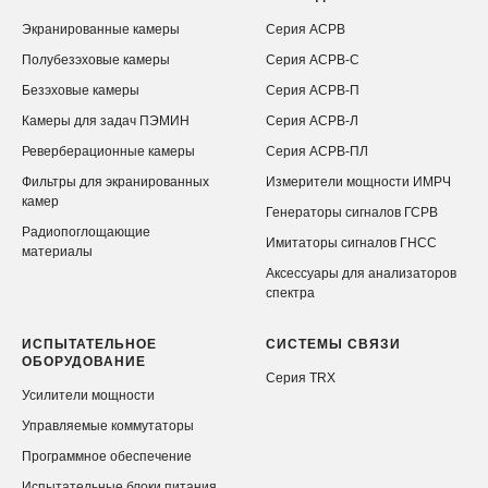
Экранированные камеры
Серия АСРВ
Полубезэховые камеры
Серия АСРВ-С
Безэховые камеры
Серия АСРВ-П
Камеры для задач ПЭМИН
Серия АСРВ-Л
Реверберационные камеры
Серия АСРВ-ПЛ
Фильтры для экранированных
Измерители мощности ИМРЧ
камер
Генераторы сигналов ГСРВ
Радиопоглощающие
Имитаторы сигналов ГНСС
материалы
Аксессуары для анализаторов
спектра
ИСПЫТАТЕЛЬНОЕ
СИСТЕМЫ СВЯЗИ
ОБОРУДОВАНИЕ
Серия TRX
Усилители мощности
Управляемые коммутаторы
Программное обеспечение
Испытательные блоки питания