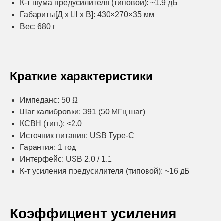
К-т шума предусилителя (типовой): ~1.9 дБ
Габариты[Д x Ш x В]: 430×270×35 мм
Вес: 680 г
Краткие характеристики
Импеданс: 50 Ω
Шаг калибровки: 391 (50 МГц шаг)
КСВН (тип.): <2.0
Источник питания: USB Type-C
Гарантия: 1 год
Интерфейс: USB 2.0 / 1.1
К-т усиления предусилителя (типовой): ~16 дБ
Коэффициент усиления